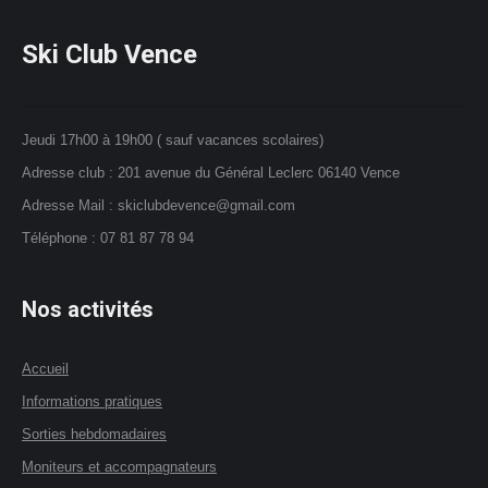
sur
Les
la
options
Ski Club Vence
page
peuvent
du
être
produit
choisies
Jeudi 17h00 à 19h00 ( sauf vacances scolaires)
sur
Adresse club : 201 avenue du Général Leclerc 06140 Vence
la
page
Adresse Mail : skiclubdevence@gmail.com
du
Téléphone : 07 81 87 78 94
produit
Nos activités
Accueil
Informations pratiques
Sorties hebdomadaires
Moniteurs et accompagnateurs