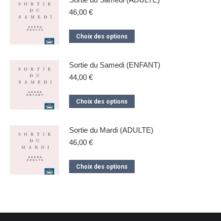
plusieurs
46,00
€
variations.
Les
Ce
Choix des options
options
produit
peuvent
a
Sortie du Samedi (ENFANT)
être
plusieurs
44,00
€
choisies
variations.
sur
Les
Ce
Choix des options
la
options
produit
page
peuvent
a
Sortie du Mardi (ADULTE)
du
être
plusieurs
46,00
€
produit
choisies
variations.
sur
Les
Ce
Choix des options
la
options
produit
page
peuvent
a
du
être
plusieurs
produit
choisies
variations.