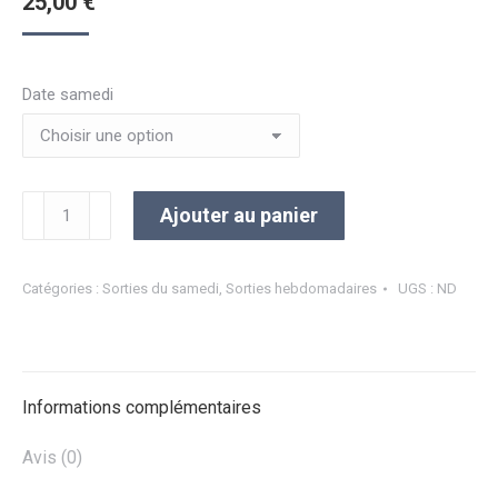
25,00
€
Date samedi
quantité
Ajouter au panier
de
Sortie
du
Catégories :
Sorties du samedi
,
Sorties hebdomadaires
UGS :
ND
Samedi
(PIETON)
Informations complémentaires
Avis (0)