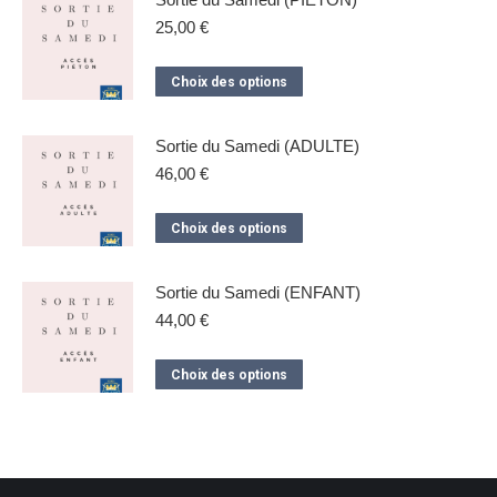
plusieurs
25,00
€
variations.
Les
Ce
Choix des options
options
produit
peuvent
a
Sortie du Samedi (ADULTE)
être
plusieurs
46,00
€
choisies
variations.
sur
Les
Ce
Choix des options
la
options
produit
page
peuvent
a
Sortie du Samedi (ENFANT)
du
être
plusieurs
44,00
€
produit
choisies
variations.
sur
Les
Ce
Choix des options
la
options
produit
page
peuvent
a
du
être
plusieurs
produit
choisies
variations.