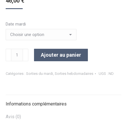
46,00
€
Date mardi
quantité
Ajouter au panier
de
Sortie
du
Catégories :
Sorties du mardi
,
Sorties hebdomadaires
UGS :
ND
Mardi
(ADULTE)
Informations complémentaires
Avis (0)