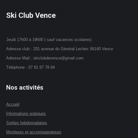
sur
Les
la
options
Ski Club Vence
page
peuvent
du
être
produit
choisies
Jeudi 17h00 à 19h00 ( sauf vacances scolaires)
sur
Adresse club : 201 avenue du Général Leclerc 06140 Vence
la
page
Adresse Mail : skiclubdevence@gmail.com
du
Téléphone : 07 81 87 78 94
produit
Nos activités
Accueil
Informations pratiques
Sorties hebdomadaires
Moniteurs et accompagnateurs