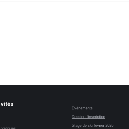
vités
Évènements
Dossier d'inscription
Stage de ski février 2026
 pratiques