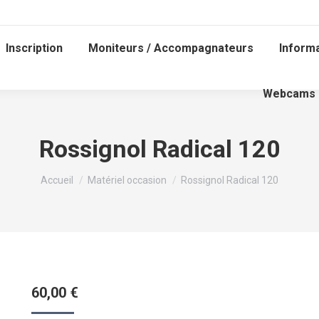
Inscription
Moniteurs / Accompagnateurs
Inform
Webcams
Rossignol Radical 120
Vous êtes ici :
Accueil
Matériel occasion
Rossignol Radical 120
60,00
€