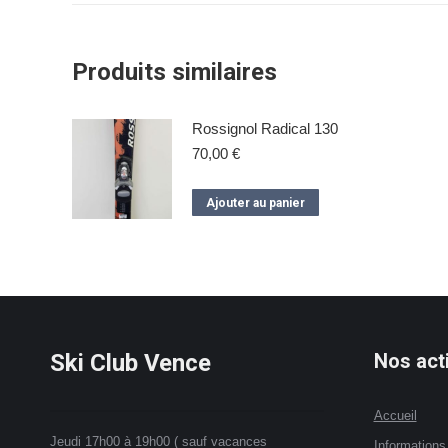
Produits similaires
Rossignol Radical 130
70,00
€
Ajouter au panier
Ski Club Vence
Nos acti
Accueil
Jeudi 17h00 à 19h00 ( sauf vacances
Informations